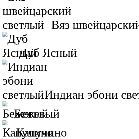
Вяз швейцарски
Дуб Ясный
Индиан эбони све
Бежевый
Капучино