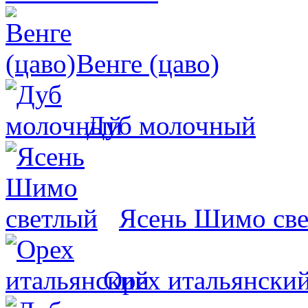
Венге (цаво)
Дуб молочный
Ясень Шимо св
Орех итальянски