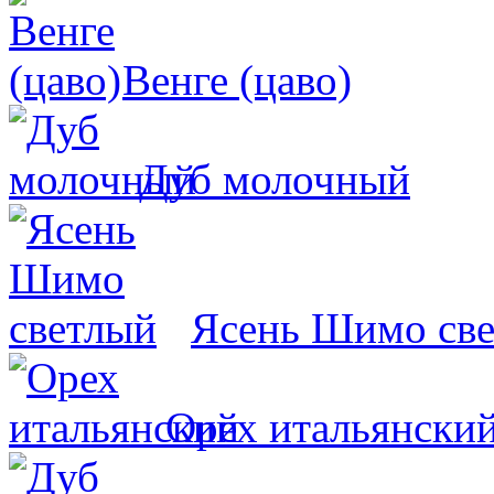
Венге (цаво)
Дуб молочный
Ясень Шимо св
Орех итальянски