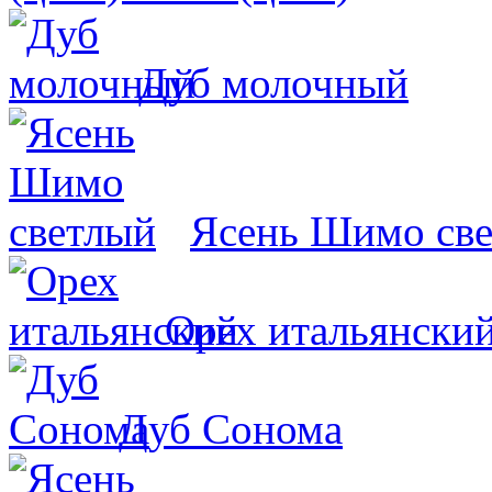
Дуб молочный
Ясень Шимо св
Орех итальянски
Дуб Сонома