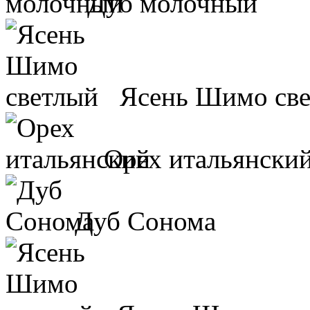
Дуб молочный
Ясень Шимо св
Орех итальянски
Дуб Сонома