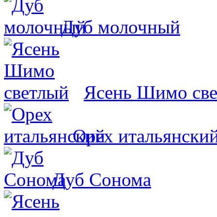
Дуб молочный
Ясень Шимо св
Орех итальянски
Дуб Сонома