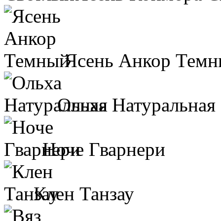
Ясень Анкор Тем
Ольха Натуральная
Ноче Гварнери
Клен Танзау