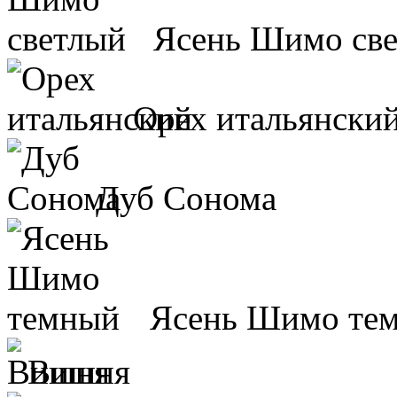
Ясень Шимо св
Орех итальянски
Дуб Сонома
Ясень Шимо те
Вишня