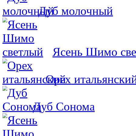
Дуб молочный
Ясень Шимо св
Орех итальянски
Дуб Сонома