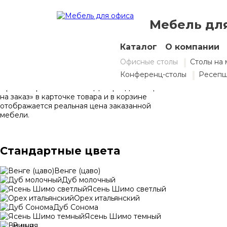
Мебель дл
Выбор цвета
Каталог
О компании
Вы можете заказать у нас мебель
Офисные столы
Столы на 
представленных цветов из ЛДСП коллекций
NordEco и Kronospan.
Конференц-столы
Ресеп
При выборе мебели из ЛДСП раздела «Цвета
на заказ» в карточке товара и в корзине
отображается реальная цена заказанной
мебели.
Стандартные цвета
Венге (цаво)
Дуб молочный
Ясень Шимо светлый
Орех итальянский
Дуб Сонома
Ясень Шимо темный
Вишня