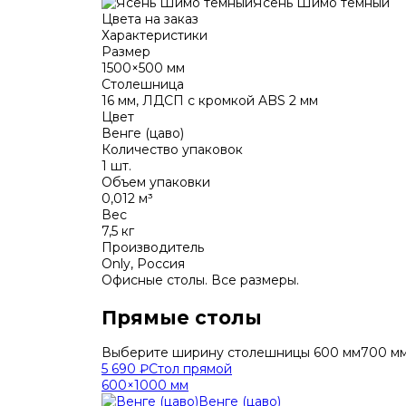
Ясень Шимо темный
Цвета на заказ
Характеристики
Размер
1500×500 мм
Столешница
16 мм
, ЛДСП с кромкой ABS
2 мм
Цвет
Венге (цаво)
Количество упаковок
1 шт.
Объем упаковки
0,012 м³
Вес
7,5 кг
Производитель
Only, Россия
Офисные столы. Все размеры.
Прямые столы
Выберите ширину столешницы
600 мм
700 м
5 690 ₽
Стол прямой
600×1000 мм
Венге (цаво)