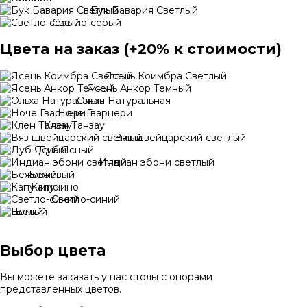
Бук Бавария Светлый
Светло-серый
Цвета на заказ (+20% к стоимости)
Ясень Коимбра Светлый
Ясень Анкор Темный
Ольха Натуральная
Ноче Гварнери
Клен Танзау
Вяз швейцарский светлый
Дуб Ясный
Индиан эбони светлый
Бежевый
Капучино
Светло-синий
Белый
Выбор цвета
Вы можете заказать у нас столы с опорами
представленных цветов.