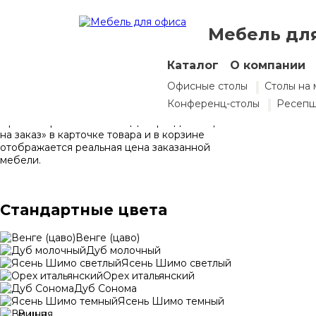
Мебель дл
Выбор цвета
Каталог
О компании
Вы можете заказать у нас мебель
Офисные столы
Столы на 
представленных цветов из ЛДСП коллекций
NordEco и Kronospan.
Конференц-столы
Ресеп
При выборе мебели из ЛДСП раздела «Цвета
на заказ» в карточке товара и в корзине
отображается реальная цена заказанной
мебели.
Стандартные цвета
Венге (цаво)
Дуб молочный
Ясень Шимо светлый
Орех итальянский
Дуб Сонома
Ясень Шимо темный
Вишня