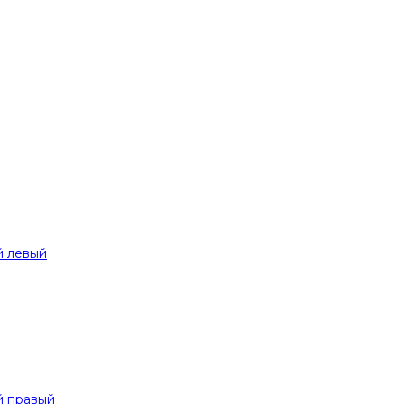
й левый
й правый