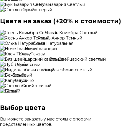
Бук Бавария Светлый
Светло-серый
Цвета на заказ (+20% к стоимости)
Ясень Коимбра Светлый
Ясень Анкор Темный
Ольха Натуральная
Ноче Гварнери
Клен Танзау
Вяз швейцарский светлый
Дуб Ясный
Индиан эбони светлый
Бежевый
Капучино
Светло-синий
Белый
Выбор цвета
Вы можете заказать у нас столы с опорами
представленных цветов.