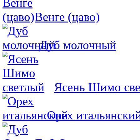
Венге (цаво)
Дуб молочный
Ясень Шимо св
Орех итальянски