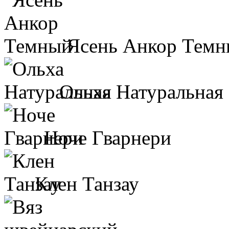
Ясень Анкор Тем
Ольха Натуральная
Ноче Гварнери
Клен Танзау