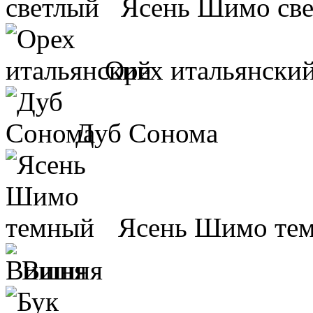
Ясень Шимо св
Орех итальянски
Дуб Сонома
Ясень Шимо те
Вишня