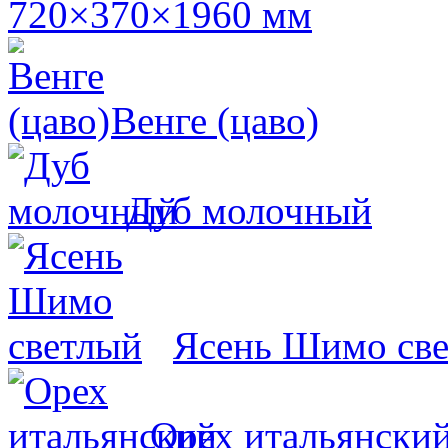
720×370×1960 мм
Венге (цаво)
Дуб молочный
Ясень Шимо св
Орех итальянски