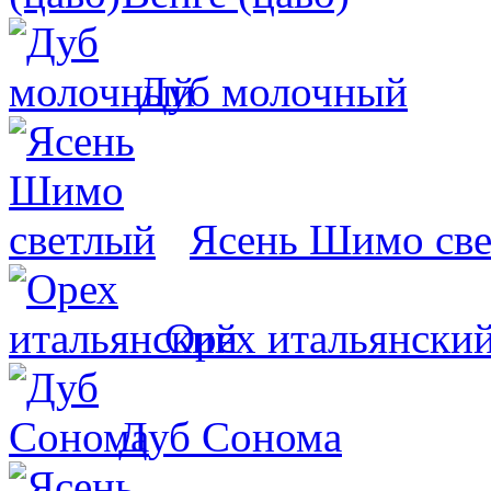
Дуб молочный
Ясень Шимо св
Орех итальянски
Дуб Сонома