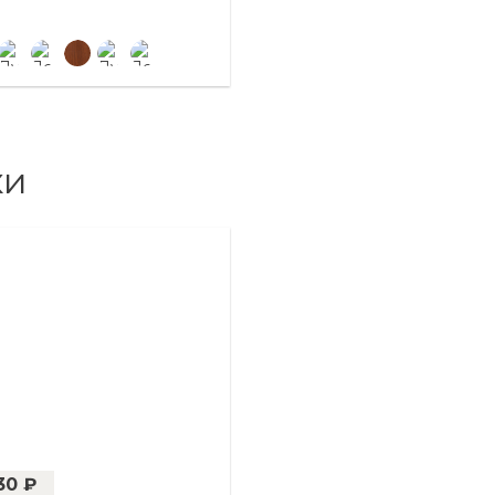
ки
30 ₽