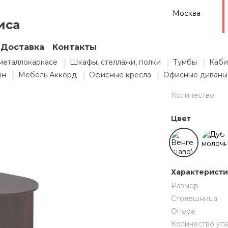
Москва
й
800×600×500 мм
иса
Доставка
Контакты
металлокаркасе
Шкафы, стеллажи, полки
Тумбы
Каби
Цена
шн
Мебель Аккорд
Офисные кресла
Офисные диваны
Количество
Цвет
Характерист
Размер
Столешница
Опора
Количество уп