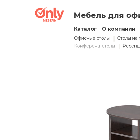
Столик журнальны
Мебель для оф
Арт.
СтЖ 80×60
Каталог
О компании
Офисные столы
Столы на 
Конференц-столы
Ресеп