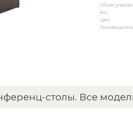
Объем упаковк
Вес
Цвет
Производител
нференц-столы. Все модел