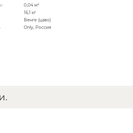
и
0,04 м³
16,1 кг
Венге (цаво)
ь
Only, Россия
и.