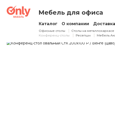
Конференц-сто
Мебель для офиса
2000×1000×750 
Каталог
О компании
Доставк
Офисные столы
Столы на металлокаркасе
Конференц-столы
Ресепшн
Мебель Ак
Арт.
СтК 200×100 Р